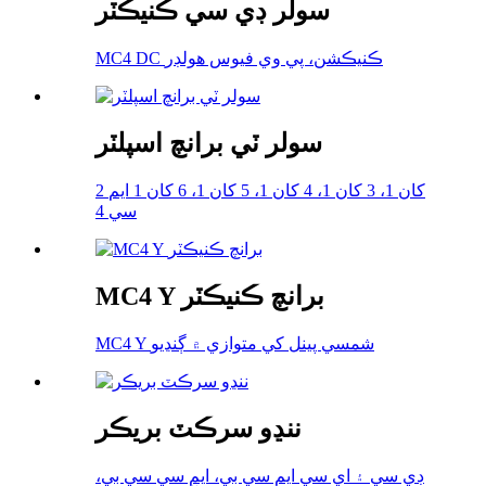
سولر ڊي سي ڪنيڪٽر
MC4 DC ڪنيڪشن، پي وي فيوس هولڊر
سولر ٽي برانچ اسپلٽر
2 کان 1، 3 کان 1، 4 کان 1، 5 کان 1، 6 کان 1 ايم
سي 4
MC4 Y برانچ ڪنيڪٽر
MC4 Y شمسي پينل کي متوازي ۾ ڳنڍيو
ننڍو سرڪٽ بريڪر
ڊي سي ۽ اي سي ايم سي بي، ايم سي سي بي،