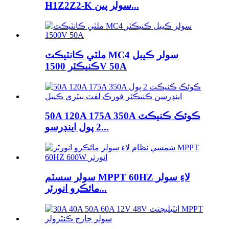
H1Z2Z2-K سولر پين...
ملٽي ڪانٽيڪٽ MC4 سولر ڪيبل
ڪنيڪٽر 1500V 50A
50A 120A 175A 350A ڪوئڪ ڪنيڪٽ
2 پول اينڊرسو...
سولر سسٽم MPPT 60HZ لاءِ سولر
مائڪرو انورٽر...