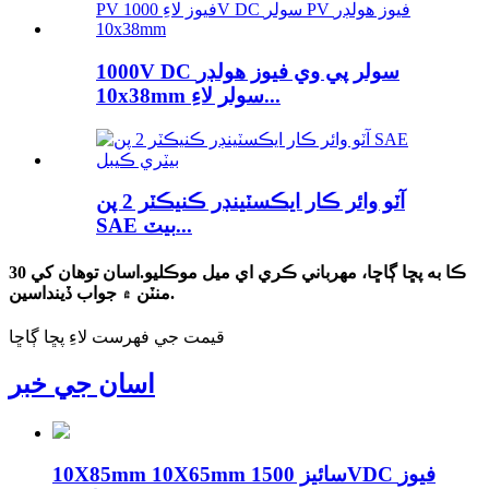
1000V DC سولر پي وي فيوز هولڊر
10x38mm سولر لاءِ...
آٽو وائر ڪار ايڪسٽينڊر ڪنيڪٽر 2 پن
SAE بيٽ...
ڪا به پڇا ڳاڇا، مهرباني ڪري اي ميل موڪليو.اسان توهان کي 30
منٽن ۾ جواب ڏينداسين.
قيمت جي فهرست لاءِ پڇا ڳاڇا
اسان جي خبر
10X85mm 10X65mm سائيز 1500VDC فيوز