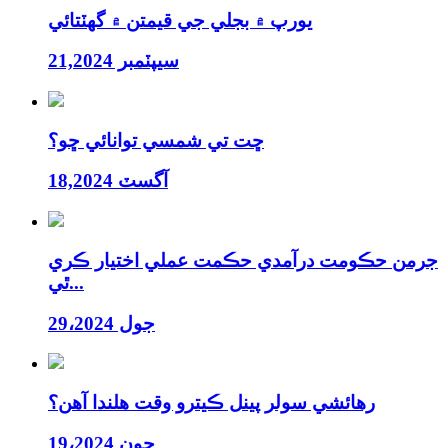
يورپ ۾ بجلي جي قيمتن ۾ گهٽتائي
سيپٽمبر 21,2024
ڇت تي شمسي توانائي ڇو؟
آگسٽ 18,2024
جرمن حڪومت درآمدي حڪمت عملي اختيار ڪري
ٿي...
جول 29،2024
رهائشي سولر پينل ڪيترو وقت هلندا آهن؟
19،2024 جون