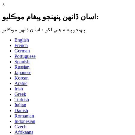
x
اسان ڏانهن پنهنجو پيغام موڪليو:
پنهنجو پيغام هتي لکو ۽ اسان ڏانهن موڪليو
English
French
German
Portuguese
Spanish
Russian
Japanese
Korean
Arabic
Irish
Greek
Turkish
Italian
Danish
Romanian
Indonesian
Czech
Afrikaans