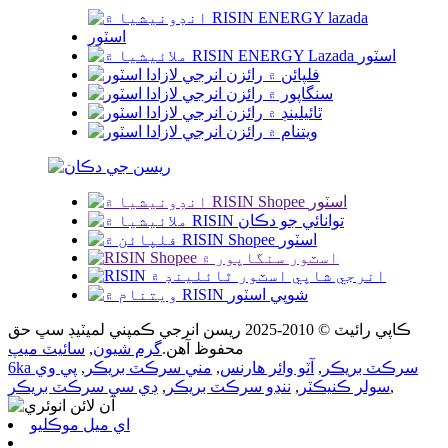
ڪاپي رائيٽ © 2010-2025 ريسن انرجي ڪمپني لميٽيڊ سڀ حق
محفوظ آهن.
گرم شيون
,
سائيٽ ميپ
6ka سرڪٽ بريڪر
,
آٽو وائر هارنس
,
مني سرڪٽ بريڪر
,
پي وي
,
سولر ڪنيڪٽر
,
ننڍو سرڪٽ بريڪر
,
ڊي سي سرڪٽ بريڪر
اي ميل موڪليو