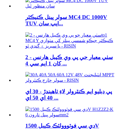
سولر پينل ڪنيڪٽر MC4 DC 1000V
TUV ايپ سان...
سٺي معيار جي پي وي ڪيبل هارنس - 2
کان 1 ايم سي 4 ...
پي ڊبليو ايم ڪنٽرولر لاءِ ٺاهيندڙ - 30 اي
40 اي 50 اي ...
ڊي سي فوٽووولٽڪ ڪيبل 1500V