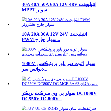
30A 40A 50A 60A 12V 48V انٽيليجنٽ
MPPT سولر...
10A 20A 30A 12V 24V انٽيليجنٽ
PWM سولر چارج...
1000V سولر آئوٽ ڊور پاور پروٽيڪشن
ڊيوائس سر...
سولر پي وي سرڪٽ بريڪر DC1000V
DC550V DC800V...