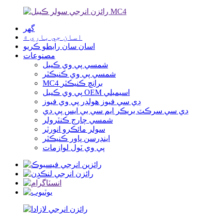
گھر
اسان جي باري ۾
اسان سان رابطو ڪريو
مصنوعات
شمسي پي وي ڪيبل
شمسي پي وي ڪنيڪٽر
MC4 برانچ ڪنيڪٽر
پي وي ڪيبل OEM اسيمبلي
ڊي سي فيوز هولڊر پي وي فيوز
ڊي سي سرڪٽ بريڪر ايم سي بي ايس پي ڊي
شمسي چارج ڪنٽرولر
سولر مائڪرو انورٽر
اينڊرسن پاور ڪنيڪٽر
پي وي ٽول لوازمات