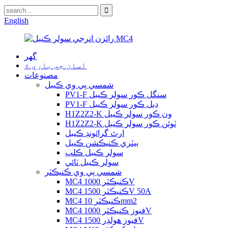
English
گھر
اسان جي باري ۾
مصنوعات
شمسي پي وي ڪيبل
PV1-F سنگل ڪور سولر ڪيبل
PV1-F ڊبل ڪور سولر ڪيبل
H1Z2Z2-K ون ڪور سولر ڪيبل
H1Z2Z2-K ٽوئن ڪور سولر ڪيبل
ارٿ گرائونڊ ڪيبل
بيٽري ڪنيڪشن ڪيبل
سولر ڪيبل ڪلپ
سولر ڪيبل ٽائي
شمسي پي وي ڪنيڪٽر
MC4 ڪنيڪٽر 1000V
MC4 ڪنيڪٽر 1500V 50A
MC4 ڪنيڪٽر 10mm2
MC4 فيوز ڪنيڪٽر 1000V
MC4 فيوز هولڊر 1500V