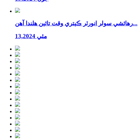
رهائشي سولر انورٽر ڪيتري وقت تائين هلندا آهن...
مئي 13,2024