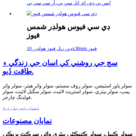
ايس پي ڊي، اي ايل سي بي، آر سي سي بي
ڊي سي فيوس هولڊر شمس
فيوز
ڊين ريل فيوز هولڊر، 10x38mm فيوز
سج جي روشني کي اسان جي زندگي ۾
طاقت ڏيو.
سولر پاور اسٽيشن، سولر روف سسٽم، سولر واٽر هيٽر، سولر واٽر
پمپ، سولر بيٽري، سولر اسٽريٽ لائيٽ، سولر سگنل لائيٽ، سولر
فولڊنگ چارجر.
اسان جي باري ۾
نمايان مصنوعات
سولر ڪيبل، سولر ڪنيڪٽر، بيٽري وائر، سرڪٽ بريڪر،