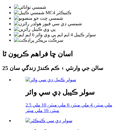
اسان ڇا فراهم ڪريون ٿا
25 سالن جي وارنٽي ۽ ڪم ڪندڙ زندگي سان
سولر ڪيبل ڊي سي وائر
2.5 ملي ميٽر، 4 ملي ميٽر، 6 ملي ميٽر، 10 ملي
ميٽر، 16 ملي ميٽر