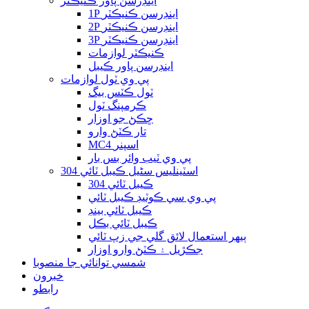
اينڊرسن پاور ڪنيڪٽر
1P اينڊرسن ڪنيڪٽر
2P اينڊرسن ڪنيڪٽر
3P اينڊرسن ڪنيڪٽر
ڪنيڪٽر لوازمات
اينڊرسن پاور ڪيبل
پي وي ٽول لوازمات
ٽول ڪٽس بيگ
ڪرمپنگ ٽول
ڇڪڻ جو اوزار
تار ڪٽڻ وارو
MC4 اسپنر
پي وي ٽيب وائر بس بار
304 اسٽينلیس سٹیل ڪيبل ٽائي
304 ڪيبل ٽائي
پي وي سي ڪوٽيڊ ڪيبل ٽائي
ڪيبل ٽائي بينڊ
ڪيبل ٽائي بڪل
ٻيهر استعمال لائق گلي جي زپ ٽائي
جڪڙيل ۽ ڪٽڻ وارو اوزار
شمسي توانائي جا منصوبا
خبرون
رابطو