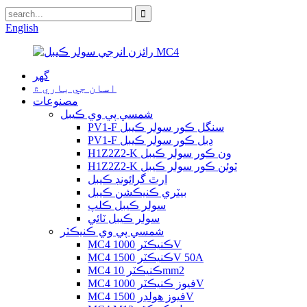
English
گھر
اسان جي باري ۾
مصنوعات
شمسي پي وي ڪيبل
PV1-F سنگل ڪور سولر ڪيبل
PV1-F ڊبل ڪور سولر ڪيبل
H1Z2Z2-K ون ڪور سولر ڪيبل
H1Z2Z2-K ٽوئن ڪور سولر ڪيبل
ارٿ گرائونڊ ڪيبل
بيٽري ڪنيڪشن ڪيبل
سولر ڪيبل ڪلپ
سولر ڪيبل ٽائي
شمسي پي وي ڪنيڪٽر
MC4 ڪنيڪٽر 1000V
MC4 ڪنيڪٽر 1500V 50A
MC4 ڪنيڪٽر 10mm2
MC4 فيوز ڪنيڪٽر 1000V
MC4 فيوز هولڊر 1500V