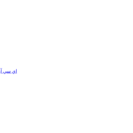
اي سي آر