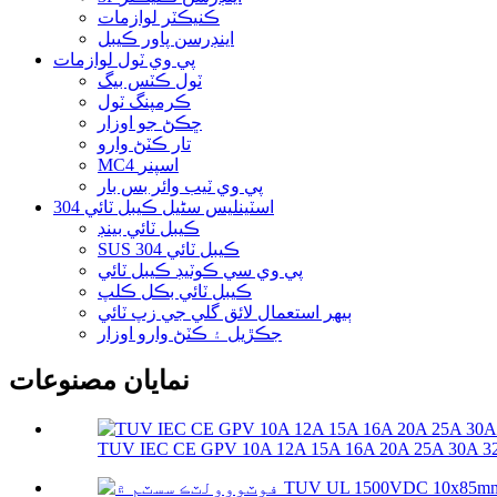
ڪنيڪٽر لوازمات
اينڊرسن پاور ڪيبل
پي وي ٽول لوازمات
ٽول ڪٽس بيگ
ڪرمپنگ ٽول
ڇڪڻ جو اوزار
تار ڪٽڻ وارو
MC4 اسپنر
پي وي ٽيب وائر بس بار
304 اسٽينلیس سٹیل ڪيبل ٽائي
ڪيبل ٽائي بينڊ
SUS 304 ڪيبل ٽائي
پي وي سي ڪوٽيڊ ڪيبل ٽائي
ڪيبل ٽائي بڪل ڪلپ
ٻيهر استعمال لائق گلي جي زپ ٽائي
جڪڙيل ۽ ڪٽڻ وارو اوزار
نمايان مصنوعات
TUV IEC CE GPV 10A 12A 15A 16A 20A 25A 30A 32A