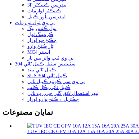
3P اينڊرسن ڪنيڪٽر
ڪنيڪٽر لوازمات
اينڊرسن پاور ڪيبل
پي وي ٽول لوازمات
ٽول ڪٽس بيگ
ڪرمپنگ ٽول
ڇڪڻ جو اوزار
تار ڪٽڻ وارو
MC4 اسپنر
پي وي ٽيب وائر بس بار
304 اسٽينلیس سٹیل ڪيبل ٽائي
ڪيبل ٽائي بينڊ
SUS 304 ڪيبل ٽائي
پي وي سي ڪوٽيڊ ڪيبل ٽائي
ڪيبل ٽائي بڪل ڪلپ
ٻيهر استعمال لائق گلي جي زپ ٽائي
جڪڙيل ۽ ڪٽڻ وارو اوزار
نمايان مصنوعات
TUV IEC CE GPV 10A 12A 15A 16A 20A 25A 30A 32A