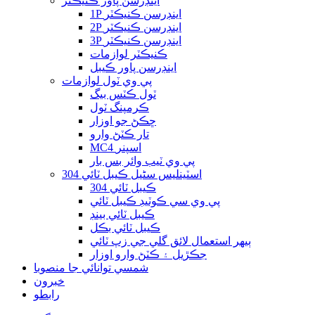
اينڊرسن پاور ڪنيڪٽر
1P اينڊرسن ڪنيڪٽر
2P اينڊرسن ڪنيڪٽر
3P اينڊرسن ڪنيڪٽر
ڪنيڪٽر لوازمات
اينڊرسن پاور ڪيبل
پي وي ٽول لوازمات
ٽول ڪٽس بيگ
ڪرمپنگ ٽول
ڇڪڻ جو اوزار
تار ڪٽڻ وارو
MC4 اسپنر
پي وي ٽيب وائر بس بار
304 اسٽينلیس سٹیل ڪيبل ٽائي
304 ڪيبل ٽائي
پي وي سي ڪوٽيڊ ڪيبل ٽائي
ڪيبل ٽائي بينڊ
ڪيبل ٽائي بڪل
ٻيهر استعمال لائق گلي جي زپ ٽائي
جڪڙيل ۽ ڪٽڻ وارو اوزار
شمسي توانائي جا منصوبا
خبرون
رابطو