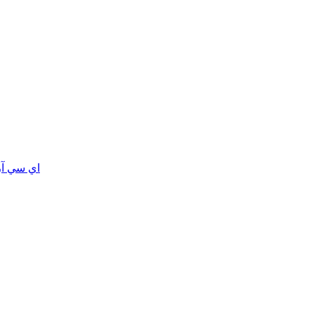
اي سي آر