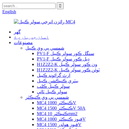
English
گھر
اسان جي باري ۾
مصنوعات
شمسي پي وي ڪيبل
PV1-F سنگل ڪور سولر ڪيبل
PV1-F ڊبل ڪور سولر ڪيبل
H1Z2Z2-K ون ڪور سولر ڪيبل
H1Z2Z2-K ٽوئن ڪور سولر ڪيبل
ارٿ گرائونڊ ڪيبل
بيٽري ڪنيڪشن ڪيبل
سولر ڪيبل ڪلپ
سولر ڪيبل ٽائي
شمسي پي وي ڪنيڪٽر
MC4 ڪنيڪٽر 1000V
MC4 ڪنيڪٽر 1500V 50A
MC4 ڪنيڪٽر 10mm2
MC4 فيوز ڪنيڪٽر 1000V
MC4 فيوز هولڊر 1500V