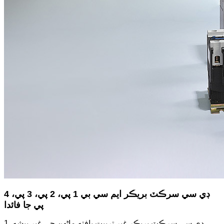
ڊي سي سرڪٽ بريڪر ايم سي بي 1 پي، 2 پي، 3 پي، 4
پي جا فائدا
1. ڊي سي سرڪٽ بريڪر غير تربيت يافته ماڻهن جي غير پيشه