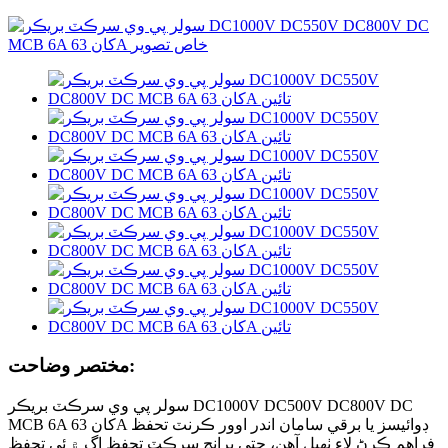
مختصر وضاحت:
سولر پي وي سرڪٽ بريڪر DC1000V DC500V DC800V DC
MCB 6A کان 63A ڊوائيسز يا برقي سامان اندر اوور ڪرنٽ تحفظ
فراهم ڪرڻ لاءِ ٺهيل آهن، جتي برانچ سرڪٽ تحفظ اڳ ۾ ئي تحفظ