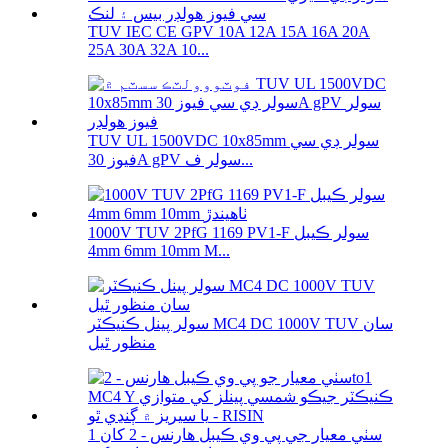
TUV IEC CE GPV 10A 12A 15A 16A 20A
25A 30A 32A 10...
TUV UL 1500VDC 10x85mm سولر ڊي سي
فيوز 30A gPV سولر ف...
1000V TUV 2PfG 1169 PV1-F سولر ڪيبل
4mm 6mm 10mm M...
سولر پينل ڪنيڪٽر MC4 DC 1000V TUV سان
منظور ٿيل
سٺي معيار جي پي وي ڪيبل هارنس - 2 کان 1