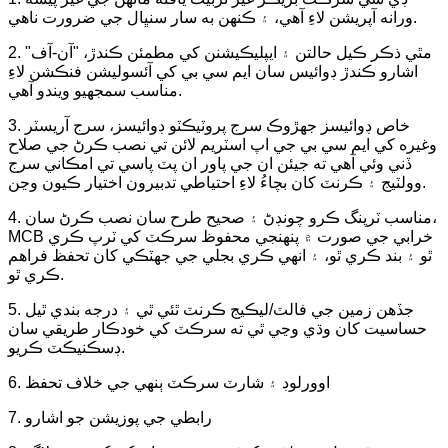
ورانه آپريشن لاءِ آهي، ۽ ڪنهن به سار سنڀال جي ضرورت ناهي.
2. مٿي ذڪر ڪيل حالتن ۽ ايپليڪيشنن کي مطمئن ڪندڙ، "آن-آف"
اشارو ڪندڙ ڊوائيس سان ايم سي بي کي آئسوليشن فنڪشن لاءِ
مناسب سمجهيو ويندو آهي.
3. خاص ڊوائيسز جهڙوڪ سرج پروٽيڪٽو ڊوائيسز، سرج آريسٽر
وغيره کي ايم سي بي جي اپ اسٽريم لائن تي نصب ڪرڻ جي صلاح
ڏني وئي آهي ته جيئن ان جي پاور ان پٽ پاسي تي امڪاني سرج
وولٽيج ۽ ڪرنٽ کان بچاءُ لاءِ احتياطي تدبيرون اختيار ڪيون وڃن.
4. مناسب ٽرپنگ ڪرو چونڊڻ ۽ صحيح طرح سان نصب ڪرڻ سان،
MCB خرابي جي صورت ۾ پنهنجي محفوظ سرڪٽ کي ٽرپ ڪري
ٿو ۽ بند ڪري ٿو، ۽ انهي ڪري بجلي جي جھٽڪي کان تحفظ فراهم
ڪري ٿو.
5. جڏهن زمين جي فالٽ/ليڪيج ڪرنٽ ٿئي ٿي ۽ درجه بندي ٿيل
حساسيت کان وڌي وڃي ٿي ته سرڪٽ کي خودڪار طريقي سان
ڊسڪنيڪٽ ڪريو.
6. اوورلوڊ ۽ شارٽ سرڪٽ ٻنهي جي خلاف تحفظ
7. رابطي جي پوزيشن جو اشارو