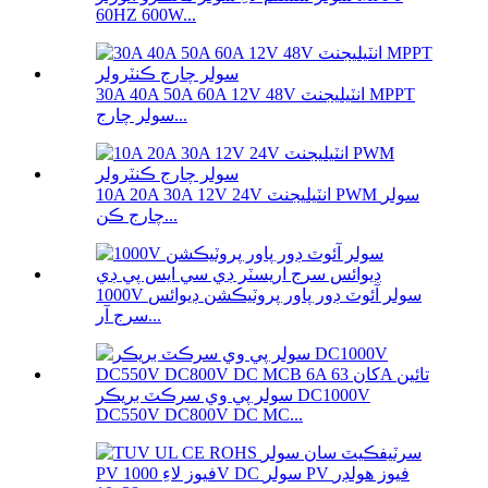
60HZ 600W...
30A 40A 50A 60A 12V 48V انٽيليجنٽ MPPT
سولر چارج...
10A 20A 30A 12V 24V انٽيليجنٽ PWM سولر
چارج ڪن...
1000V سولر آئوٽ ڊور پاور پروٽيڪشن ڊيوائس
سرج آر...
سولر پي وي سرڪٽ بريڪر DC1000V
DC550V DC800V DC MC...