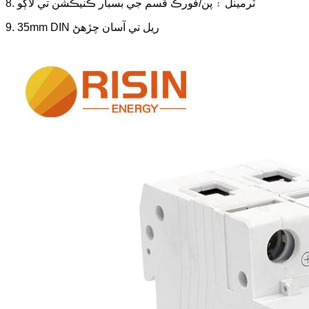
8. ٽرمينل ۽ پن/فورڪ قسم جي بسبار ڪنيڪشن تي لاڳو
9. 35mm DIN ريل تي آسان چڙهڻ