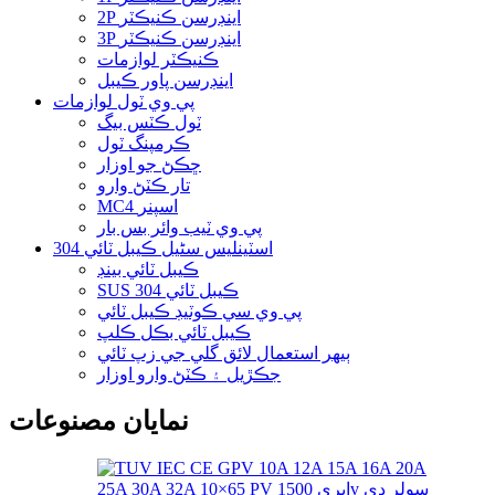
2P اينڊرسن ڪنيڪٽر
3P اينڊرسن ڪنيڪٽر
ڪنيڪٽر لوازمات
اينڊرسن پاور ڪيبل
پي وي ٽول لوازمات
ٽول ڪٽس بيگ
ڪرمپنگ ٽول
ڇڪڻ جو اوزار
تار ڪٽڻ وارو
MC4 اسپنر
پي وي ٽيب وائر بس بار
304 اسٽينلیس سٹیل ڪيبل ٽائي
ڪيبل ٽائي بينڊ
SUS 304 ڪيبل ٽائي
پي وي سي ڪوٽيڊ ڪيبل ٽائي
ڪيبل ٽائي بڪل ڪلپ
ٻيهر استعمال لائق گلي جي زپ ٽائي
جڪڙيل ۽ ڪٽڻ وارو اوزار
نمايان مصنوعات