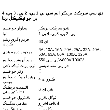
ڊي سي سرڪٽ بريڪر ايم سي بي 1 پي، 2 پي، 3 پي، 4
پي جو ٽيڪنيڪل ڊيٽا
ننڍو سرڪٽ بريڪر
پيداوار جو قسم
1 پي، 2 پي، 3 پي، 4 پي
ٿنڀا
فريم ڊگري ريٽيڊ
63 اي
ڪرنٽ
6A، 10A، 16A، 20A، 25A، 32A، 40A،
موجوده درجه بندي
50A، 63A، 80A، 100A، 125A
ڊي سي 550V/800V/1000V
ريٽيڊ آپريشن وولٽيج
حرارتي-مقناطيسي
ٽرپ يونٽ ٽيڪنالاجي
C
وکر جو قسم
ريٽيڊ امپيڪٽ وولٽيج
4 ڪلوواٽ
يومپ
الٽيميٽ بريڪنگ
6 ڪي اي
ڪيپيسٽي Icu
ٽوگل ڪريو
ڪنٽرول جو قسم
آن/آف اشارو
مقامي سگنلنگ
ڪلپ-آن
ماؤنٽنگ موڊ