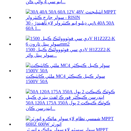
ايم سي 4 وائي ڪن...
پي ڊبليو ايم ڪنٽرولر لاءِ ٺاهيندڙ - 30A 40A 50A
60A 1...
ڊي سي فوٽووولٽڪ ڪيبل 1500V H1Z2Z2-K
سولر پينل وائر...
ملٽي ڪانٽيڪٽ MC4 سولر ڪيبل ڪنيڪٽر
1500V 50A
50A 120A 175A 350A ڪوئڪ ڪنيڪٽ 2 پول
اينڊرسن ڪان...
سولر سسٽم لاءِ سولر مائڪرو انورٽر MPPT