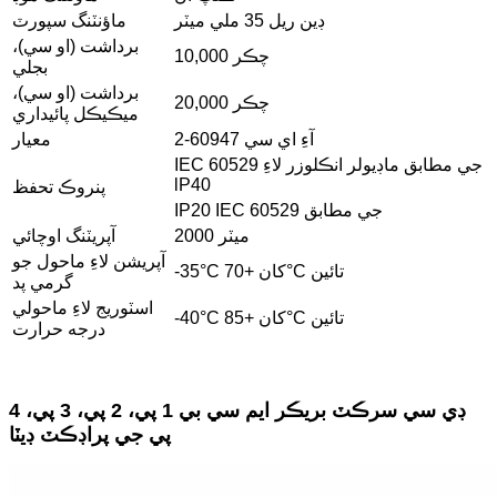
ڊين ريل 35 ملي ميٽر
ماؤنٽنگ سپورٽ
برداشت (او سي)،
10,000 چڪر
بجلي
برداشت (او سي)،
20,000 چڪر
ميڪيڪل پائيداري
آءِ اي سي 60947-2
معيار
IEC 60529 جي مطابق ماڊيولر انڪلوزر لاءِ
lP40
پنروڪ تحفظ
IP20 IEC 60529 جي مطابق
2000 ميٽر
آپريٽنگ اوچائي
آپريشن لاءِ ماحول جو
-35°C کان +70°C تائين
گرمي پد
اسٽوريج لاءِ ماحولي
-40°C کان +85°C تائين
درجه حرارت
ڊي سي سرڪٽ بريڪر ايم سي بي 1 پي، 2 پي، 3 پي، 4
پي جي پراڊڪٽ ڊيٽا