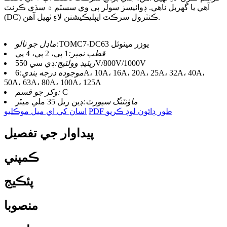
آهي يا گهربل ناهي. ڊوائيسز سولر پي وي سسٽم ۾ سڌي ڪرنٽ
(DC) ڪنٽرول سرڪٽ ايپليڪيشنن لاءِ ٺهيل آهن.
TOMC7-DC63 يوزر مينوئل
ماڊل جو نالو:
قطب نمبر:
1 پي، 2 پي، 4 پي
ڊي سي 550V/800V/1000V
ريٽيڊ وولٽيج:
موجوده درجه بندي:
6A، 10A، 16A، 20A، 25A، 32A، 40A،
50A، 63A، 80A، 100A، 125A
C
وکر جو قسم:
ماؤنٽنگ سپورٽ:
ڊين ريل 35 ملي ميٽر
PDF طور ڊائون لوڊ ڪريو
اسان کي اي ميل موڪليو
پيداوار جي تفصيل
ڪمپني
پئڪيج
منصوبا