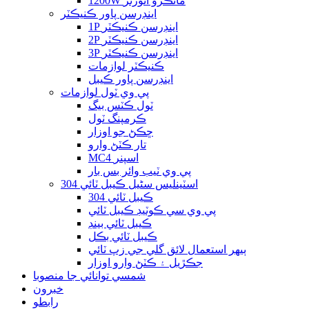
1200W مائڪرو انورٽر
اينڊرسن پاور ڪنيڪٽر
1P اينڊرسن ڪنيڪٽر
2P اينڊرسن ڪنيڪٽر
3P اينڊرسن ڪنيڪٽر
ڪنيڪٽر لوازمات
اينڊرسن پاور ڪيبل
پي وي ٽول لوازمات
ٽول ڪٽس بيگ
ڪرمپنگ ٽول
ڇڪڻ جو اوزار
تار ڪٽڻ وارو
MC4 اسپنر
پي وي ٽيب وائر بس بار
304 اسٽينلیس سٹیل ڪيبل ٽائي
304 ڪيبل ٽائي
پي وي سي ڪوٽيڊ ڪيبل ٽائي
ڪيبل ٽائي بينڊ
ڪيبل ٽائي بڪل
ٻيهر استعمال لائق گلي جي زپ ٽائي
جڪڙيل ۽ ڪٽڻ وارو اوزار
شمسي توانائي جا منصوبا
خبرون
رابطو