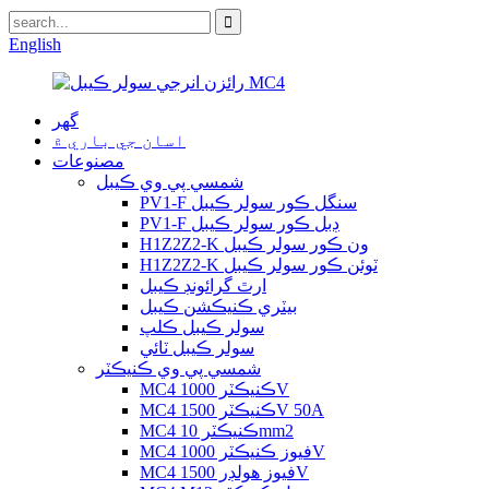
English
گھر
اسان جي باري ۾
مصنوعات
شمسي پي وي ڪيبل
PV1-F سنگل ڪور سولر ڪيبل
PV1-F ڊبل ڪور سولر ڪيبل
H1Z2Z2-K ون ڪور سولر ڪيبل
H1Z2Z2-K ٽوئن ڪور سولر ڪيبل
ارٿ گرائونڊ ڪيبل
بيٽري ڪنيڪشن ڪيبل
سولر ڪيبل ڪلپ
سولر ڪيبل ٽائي
شمسي پي وي ڪنيڪٽر
MC4 ڪنيڪٽر 1000V
MC4 ڪنيڪٽر 1500V 50A
MC4 ڪنيڪٽر 10mm2
MC4 فيوز ڪنيڪٽر 1000V
MC4 فيوز هولڊر 1500V