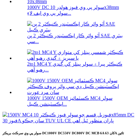
1000V DC سولر پي وي فيوز هولڊر 10x38mm
سولر پي وي ايف لاءِ...
آٽو وائر ڪار ايڪسٽينڊر ڪنيڪٽر 2 پن SAE بيٽري
سي...
2to1 MC4 Y ڪنيڪٽر پيرا ۾ سولر پينلز کي ڳنڍي
رهيو آهي...
1000V 1500V OEM ڪسٽمائيز MC4 سولر
ايڪسٽينشن ڪيبل...
سولر پي وي سرڪٽ بريڪر DC1000V DC550V DC800V DC MCB 6A کان 63A تائين